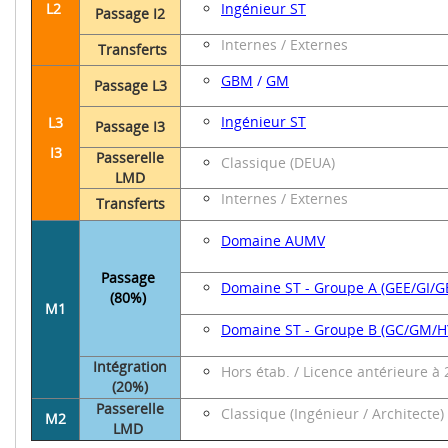
L2
Ingénieur ST
Passage I2
Internes / Externes
Transferts
GBM
/
GM
Passage L3
Ingénieur ST
L3
Passage I3
I3
Passerelle
Classique (DEUA)
LMD
Internes / Externes
Transferts
Domaine AUMV
Passage
Domaine ST - Groupe A (GEE/GI/
(80%)
M1
Domaine ST - Groupe B (GC/GM/
Intégration
Hors étab. / Licence antérieure 
(20%)
Passerelle
Classique (Ingénieur / Architect
M2
LMD