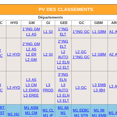
PV DES CLASSEMENTS
Départements
LC
HYD
GM
GI
GEE
GC
GBM
AR
1°ING GM
1°ING
L1 GI
1°ING GC
L1 GBM
A1 
L1 AS
ELT
2°ING
2°ING GM
ELT
L2 AS
2
L2
L2 GC
L2 HYD
L2 ER
L2 GI
L2 GBM
A2 
LC
AUTO
1°ING GC
L2 GM
L2 ELN
L2 ELT
3°ING
L3 AS
ELN
3
L3 CM
L3
L3
L3 EMB
L3 
L3 HYD
L3 GC
LC
L3 ENRG
PROD
AUTO
L3 IBH
L3 EREE
L3 ELN
L3 ELT
 RT
M1 ASM
M1 AII
M1 CL
M1 EEBC
M1 IM
 ST
M1 CM
M1
M1 
M1 HU
M1 IP
M1 STR
M1 EMB