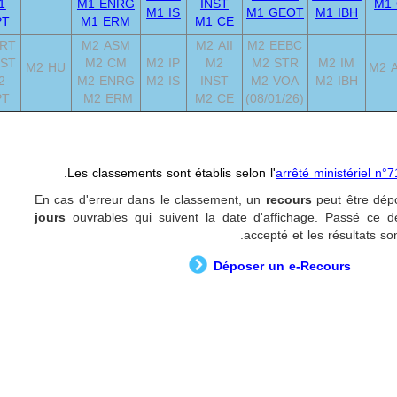
1
M1 ENRG
INST
M1
M1 IS
M1 GEOT
M1 IBH
PT
M1 ERM
M1 CE
 RT
M2 ASM
M2 AII
M2 EEBC
 ST
M2 CM
M2 IP
M2
M2 STR
M2 IM
M2 HU
M2 
2
M2 ENRG
M2 IS
INST
M2 VOA
M2 IBH
PT
M2 ERM
M2 CE
(08/01/26)
.
Les classements sont établis selon l'
arrêté ministériel n
En cas d'erreur dans le classement, un
recours
peut être dép
jours
ouvrables qui suivent la date d'affichage. Passé ce d
accepté et les résultats s
Déposer un e-Recours