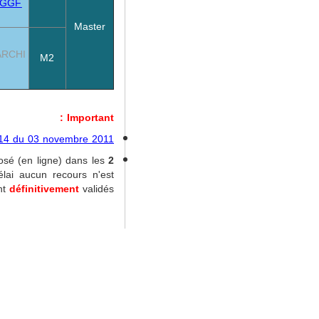
 GGF
Master
ARCHI
M2
Important :
°714 du 03 novembre 2011
osé (en ligne) dans les
2
élai aucun recours n'est
ont
définitivement
validés.