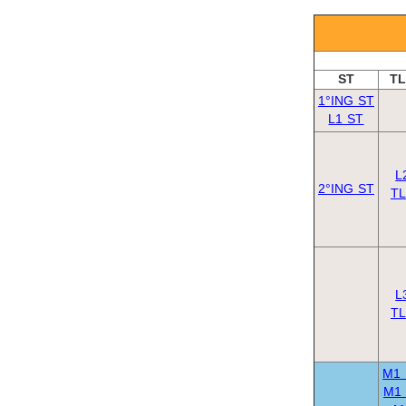
ST
T
1°ING ST
L1 ST
L
2°ING ST
T
L
T
M1
M1